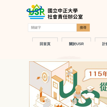
跳
到
主
要
內
搜尋
容
區
回首頁
關於USR
計