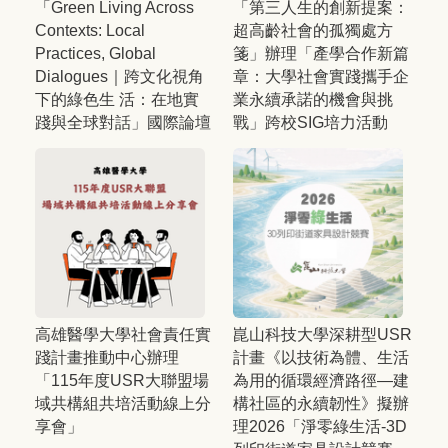
「Green Living Across
「第三人生的創新提案：
Contexts: Local
超高齡社會的孤獨處方
Practices, Global
箋」辦理「產學合作新篇
Dialogues｜跨文化視角
章：大學社會實踐攜手企
下的綠色生 活：在地實
業永續承諾的機會與挑
踐與全球對話」國際論壇
戰」跨校SIG培力活動
高雄醫學大學社會責任實
崑山科技大學深耕型USR
踐計畫推動中心辦理
計畫《以技術為體、生活
「115年度USR大聯盟場
為用的循環經濟路徑—建
域共構組共培活動線上分
構社區的永續韌性》擬辦
享會」
理2026「淨零綠生活-3D