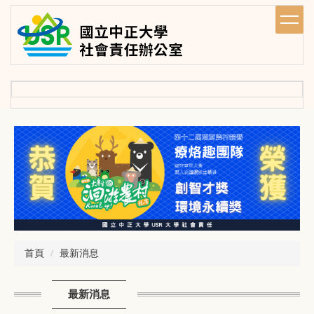
跳
到
主
要
內
容
區
首頁
最新消息
最新消息