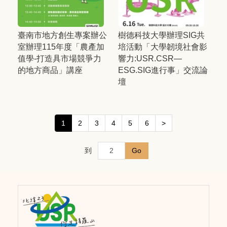
臺南市地方創生專案辦公
樹德科技大學辦理SIG共
室辦理115年度「農產加
培活動「大學韌境社會影
值學-打造具市場競爭力
響力:USR.CSR—
的地方商品」講座
ESG.SIG進行事」交流論
壇
1
2
3
4
5
6
>
到
Go