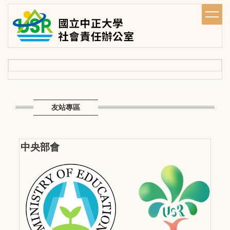
跳
到
主
要
內
容
區
友站專區
中央部會