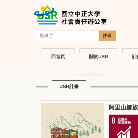
跳
到
主
要
內
搜尋
容
區
回首頁
關於USR
計
USR計畫
阿里山鄒族