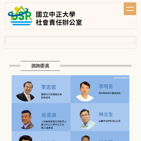
跳
到
主
要
內
容
區
諮詢委員